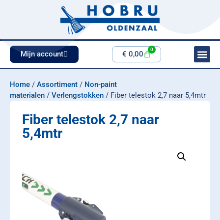
0
Mijn account
€
0,00
Home
/
Assortiment
/
Non-paint
materialen
/
Verlengstokken
/ Fiber telestok 2,7 naar 5,4mtr
Fiber telestok 2,7 naar
5,4mtr