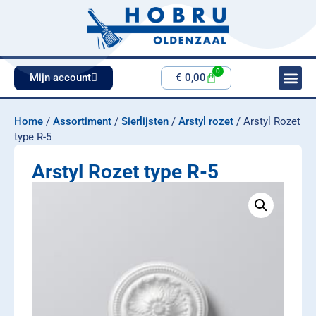
0
Mijn account
€
0,00
Home
/
Assortiment
/
Sierlijsten
/
Arstyl rozet
/ Arstyl Rozet
type R-5
Arstyl Rozet type R-5