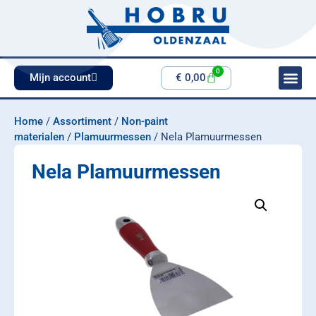
0
Mijn account
€
0,00
Home
/
Assortiment
/
Non-paint
materialen
/
Plamuurmessen
/ Nela Plamuurmessen
Nela Plamuurmessen