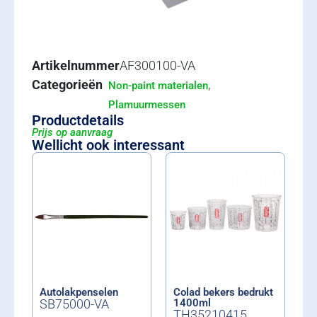
Artikelnummer
AF300100-VA
Categorieën
,
Non-paint materialen
Plamuurmessen
Productdetails
Prijs op aanvraag
Wellicht ook interessant
Autolakpenselen
Colad bekers bedrukt
SB75000-VA
1400ml
TH35210415