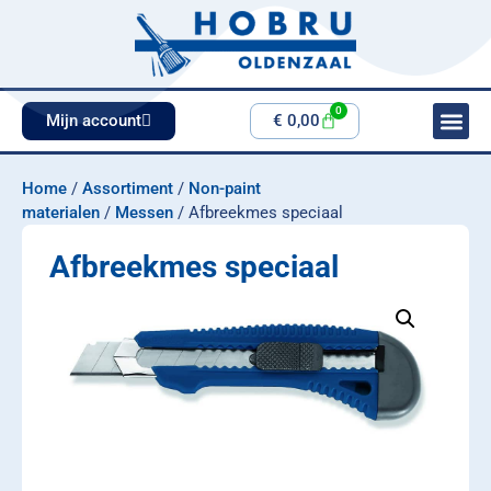
0
Mijn account
€
0,00
Home
/
Assortiment
/
Non-paint
materialen
/
Messen
/ Afbreekmes speciaal
Afbreekmes speciaal