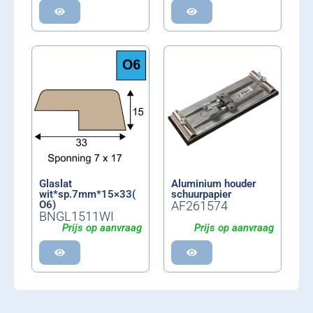
Glaslat
Aluminium houder
wit*sp.7mm*15×33(
schuurpapier
O6)
AF261574
BNGL1511WI
Prijs op aanvraag
Prijs op aanvraag