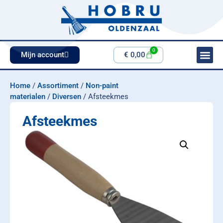
0
Mijn account
€
0,00
Home
/
Assortiment
/
Non-paint
materialen
/
Diversen
/ Afsteekmes
Afsteekmes