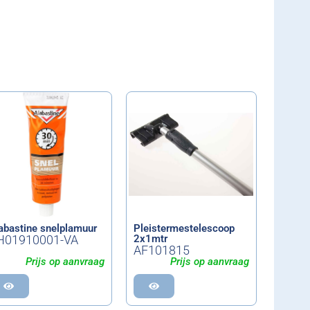
abastine snelplamuur
Pleistermestelescoop
H01910001-VA
2x1mtr
AF101815
Prijs op aanvraag
Prijs op aanvraag