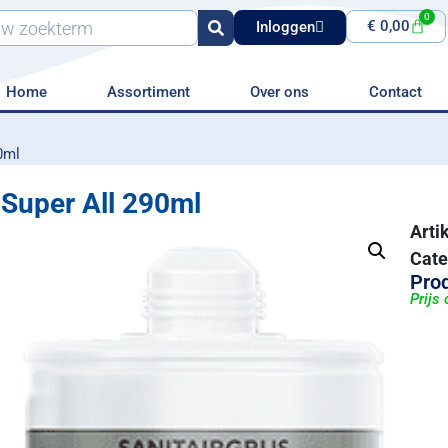
0
€
0,00
Inloggen
Home
Assortiment
Over ons
Contact
0ml
Super All 290ml
Art
Cate
Prod
Prijs