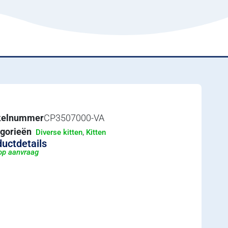
ikelnummer
CP3507000-VA
gorieën
,
Diverse kitten
Kitten
uctdetails
 op aanvraag