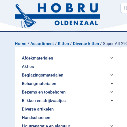
Home
/
Assortiment
/
Kitten
/
Diverse kitten
/ Super All 29
Afdekmaterialen
Akties
Beglazingsmaterialen
Behangmaterialen
Bezems en toebehoren
Blikken en strijkvaatjes
Diverse artikelen
Handschoenen
Houtreparatie en plamuur