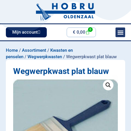
0
Mijn account
€
0,00
Home
/
Assortiment
/
Kwasten en
penselen
/
Wegwerpkwasten
/ Wegwerpkwast plat blauw
Wegwerpkwast plat blauw