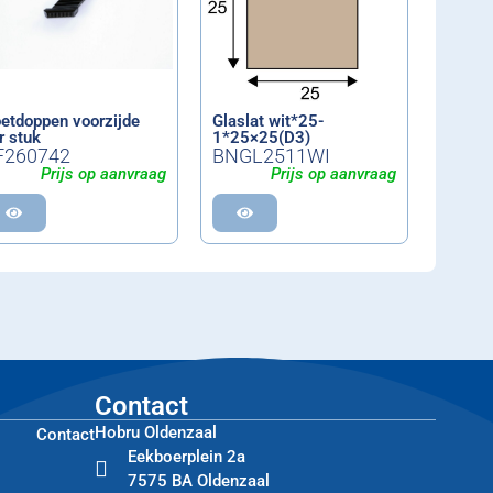
etdoppen voorzijde
Glaslat wit*25-
r stuk
1*25×25(D3)
F260742
BNGL2511WI
Prijs op aanvraag
Prijs op aanvraag
Contact
Hobru Oldenzaal
Contact
Eekboerplein 2a
7575 BA Oldenzaal