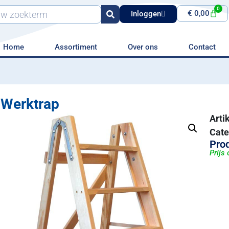
0
€
0,00
Inloggen
Home
Assortiment
Over ons
Contact
Werktrap
Art
Cate
Prod
Prijs