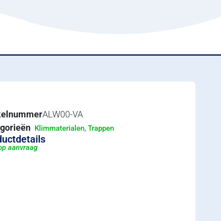
ikelnummer
ALW00-VA
gorieën
,
Klimmaterialen
Trappen
uctdetails
 op aanvraag