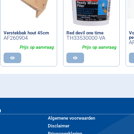
Verstekbak hout 45cm
Red devil one time
Vo
AF260904
TH33530000-VA
pe
A
Prijs op aanvraag
Prijs op aanvraag
p
Algemene voorwaarden
Disclaimer
Privacyverklaring