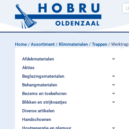
Home
/
Assortiment
/
Klimmaterialen
/
Trappen
/ Werktrap
Afdekmaterialen
Akties
Beglazingsmaterialen
Behangmaterialen
Bezems en toebehoren
Blikken en strijkvaatjes
Diverse artikelen
Handschoenen
Houtreparatie en plamuur