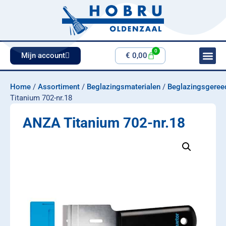
0
Mijn account
€
0,00
Home
/
Assortiment
/
Beglazingsmaterialen
/
Beglazingsgeree
Titanium 702-nr.18
ANZA Titanium 702-nr.18