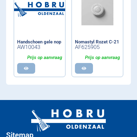
Handschoen gele nop
Nomastyl Rozet C-21
AW10043
AF625905
Prijs op aanvraag
Prijs op aanvraag
Sitemap