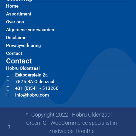
Home
Assortiment
Over ons
Algemene voorwaarden
Disclaimer
Privacyverklaring
Contact
Contact
Hobru Oldenzaal
Eekboerplein 2a
7575 BA Oldenzaal
+31 (0)541 - 513260
info@hobru.com
Copyright 2022 - Hobru Oldenzaal
Green IQ - WooCommerce specialist in
Zuidwolde, Drenthe