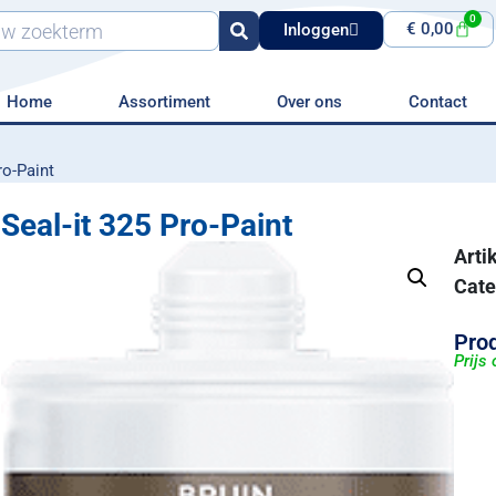
0
€
0,00
Inloggen
Home
Assortiment
Over ons
Contact
ro-Paint
Seal-it 325 Pro-Paint
Art
Cate
Prod
Prijs