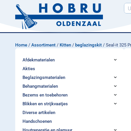
Home
/
Assortiment
/
Kitten
/
beglazingskit
/ Seal-it 325 P
Afdekmaterialen
Akties
Beglazingsmaterialen
Behangmaterialen
Bezems en toebehoren
Blikken en strijkvaatjes
Diverse artikelen
Handschoenen
Houtreparatie en plamuur