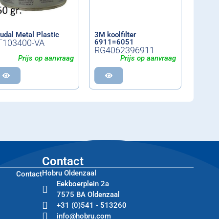
udal Metal Plastic
3M koolfilter
T103400-VA
6911=6051
RG4062396911
Prijs op aanvraag
Prijs op aanvraag
Contact
Hobru Oldenzaal
Contact
Eekboerplein 2a
7575 BA Oldenzaal
+31 (0)541 - 513260
info@hobru.com