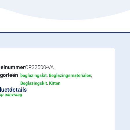
ikelnummer
CP32500-VA
gorieën
,
,
beglazingskit
Beglazingsmaterialen
,
Beglazingskit
Kitten
uctdetails
 op aanvraag