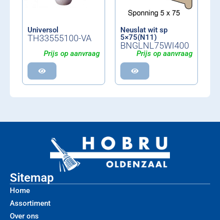
Universol
Neuslat wit sp
TH33555100-VA
5×75(N11)
BNGLNL75WI400
Prijs op aanvraag
Prijs op aanvraag
Sitemap
Home
Assortiment
Over ons