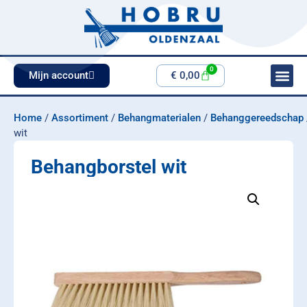
0
Mijn account
€
0,00
Home
/
Assortiment
/
Behangmaterialen
/
Behanggereedschap
wit
Behangborstel wit