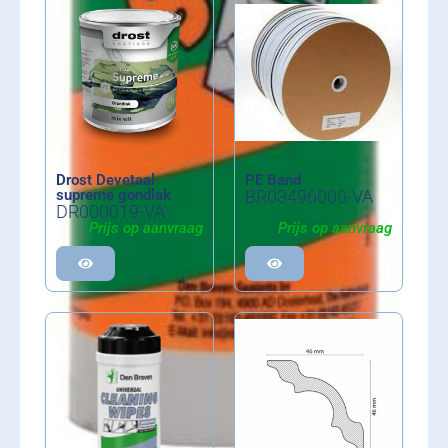
Drost Devetaal
PE Band
supreme gondlak
BR03496000-VA
DR000019-VA
Prijs op aanvraag
Prijs op aanvraag