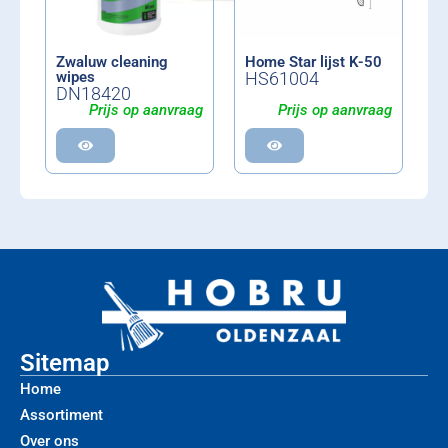
Zwaluw cleaning
Home Star lijst K-50
wipes
HS61004
DN18420
Prijs op aanvraag
Prijs op aanvraag
Sitemap
Home
Assortiment
Over ons