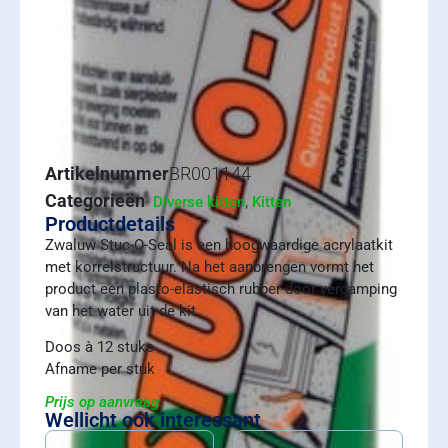
Artikelnummer
BR001144
Categorieën
,
Diverse kitten
Kitten
Productdetails
Zwaluw Stuc-O-Seal is een hoogwaardige acrylaatkit
met korrelstructuur. Na het aanbrengen vormt het
product een plasto-elastisch rubber door verdamping
van het water uit de kit.
Doos à 12 stuks
Afname per stuk
Prijs op aanvraag
Wellicht ook interessant