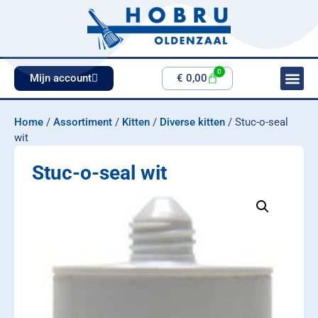
0
Mijn account
€
0,00
Home
/
Assortiment
/
Kitten
/
Diverse kitten
/ Stuc-o-seal
wit
Stuc-o-seal wit