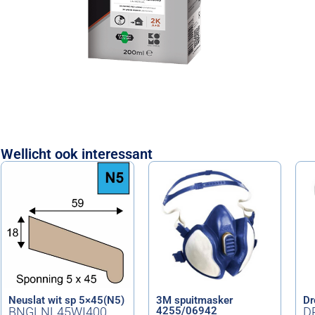
Wellicht ook interessant
Neuslat wit sp 5×45(N5)
3M spuitmasker
Dr
BNGLNL45WI400
4255/06942
D