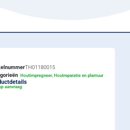
ikelnummer
TH01180015
gorieën
,
Houtimpregneer
Houtreparatie en plamuur
uctdetails
 op aanvraag