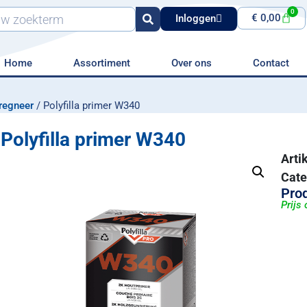
0
€
0,00
Inloggen
Home
Assortiment
Over ons
Contact
regneer
/ Polyfilla primer W340
Polyfilla primer W340
Art
Cate
Prod
Prijs