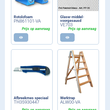
Rotolofoam
Glasw-middel-
PN861101-VA
voorgesausd
VE703
Prijs op aanvraag
Prijs op aanvraag
Afbreekmes speciaal
Werktrap
TH35930447
ALW00-VA
Prijs op aanvraag
Prijs op aanvraag