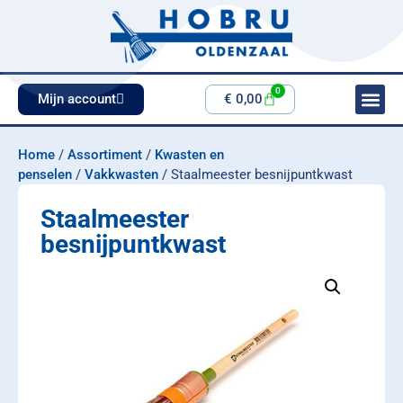
0
Mijn account
€
0,00
Home
/
Assortiment
/
Kwasten en
penselen
/
Vakkwasten
/ Staalmeester besnijpuntkwast
Staalmeester
besnijpuntkwast