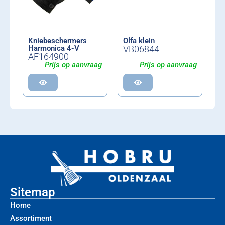
Kniebeschermers
Olfa klein
Harmonica 4-V
VB06844
AF164900
Prijs op aanvraag
Prijs op aanvraag
Sitemap
Home
Assortiment