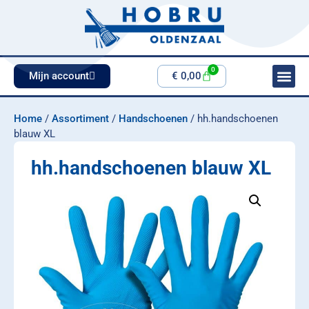
0
Mijn account
€
0,00
Home
/
Assortiment
/
Handschoenen
/ hh.handschoenen
blauw XL
hh.handschoenen blauw XL