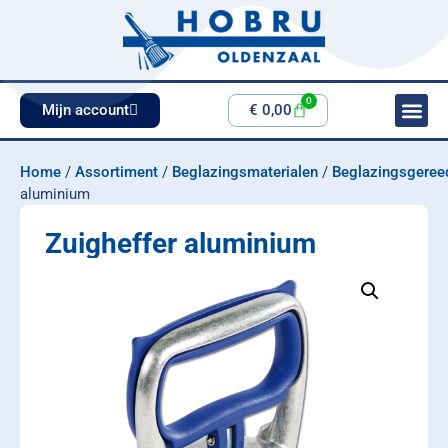
0
Mijn account
€
0,00
Home
/
Assortiment
/
Beglazingsmaterialen
/
Beglazingsgeree
aluminium
Zuigheffer aluminium