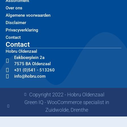
Assortiment
Over ons
Algemene voorwaarden
Disclaimer
Privacyverklaring
Contact
Contact
Hobru Oldenzaal
Eekboerplein 2a
7575 BA Oldenzaal
+31 (0)541 - 513260
info@hobru.com
Copyright 2022 - Hobru Oldenzaal
Green IQ - WooCommerce specialist in
Zuidwolde, Drenthe