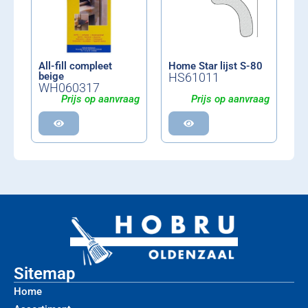
All-fill compleet
Home Star lijst S-80
beige
HS61011
WH060317
Prijs op aanvraag
Prijs op aanvraag
Sitemap
Home