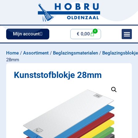
0
Mijn account
€
0,00
Home
/
Assortiment
/
Beglazingsmaterialen
/
Beglazingsblokj
28mm
Kunststofblokje 28mm