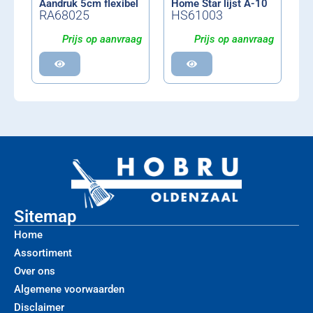
Aandruk 5cm flexibel
Home Star lijst A-10
RA68025
HS61003
Prijs op aanvraag
Prijs op aanvraag
Sitemap
Home
Assortiment
Over ons
Algemene voorwaarden
Disclaimer