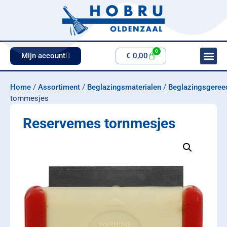
0
Mijn account
€
0,00
Home
/
Assortiment
/
Beglazingsmaterialen
/
Beglazingsgeree
tornmesjes
Reservemes tornmesjes