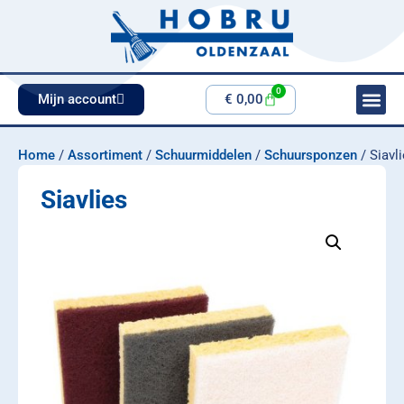
0
Mijn account
€
0,00
Home
/
Assortiment
/
Schuurmiddelen
/
Schuursponzen
/ Siavl
Siavlies