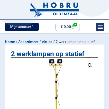
0
Mijn account
€
0,00
Home
/
Assortiment
/
Akties
/ 2 werklampen op statief
2 werklampen op statief