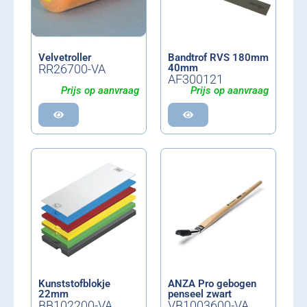
Velvetroller
Bandtrof RVS 180mm
RR26700-VA
40mm
AF300121
Prijs op aanvraag
Prijs op aanvraag
Kunststofblokje
ANZA Pro gebogen
22mm
penseel zwart
BB102200-VA
VB1003600-VA