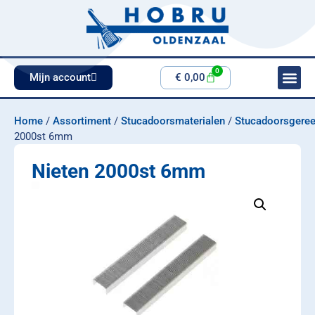
0
Mijn account
€
0,00
Home
/
Assortiment
/
Stucadoorsmaterialen
/
Stucadoorsgere
2000st 6mm
Nieten 2000st 6mm