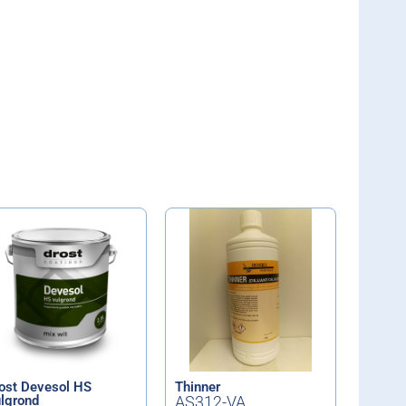
ost Devesol HS
Thinner
lgrond
AS312-VA