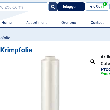
0
€
0,00
Inloggen
Home
Assortiment
Over ons
Contact
pfolie
Krimpfolie
Art
Cate
Prod
Prijs