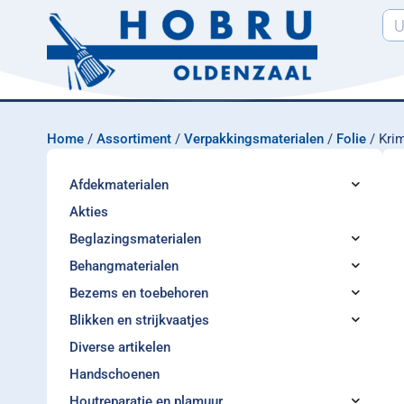
Home
/
Assortiment
/
Verpakkingsmaterialen
/
Folie
/ Krim
Afdekmaterialen
Akties
Beglazingsmaterialen
Behangmaterialen
Bezems en toebehoren
Blikken en strijkvaatjes
Diverse artikelen
Handschoenen
Houtreparatie en plamuur