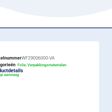
ikelnummer
WF29006000-VA
gorieën
,
Folie
Verpakkingsmaterialen
uctdetails
 op aanvraag