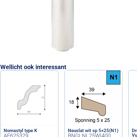
Wellicht ook interessant
Nomastyl type K
Neuslat wit sp 5×25(N1)
Dr
AF625329
BNGLNL25WI400
Vu