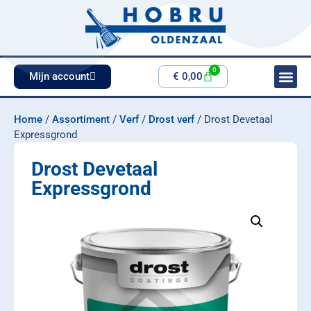
0
Mijn account
€
0,00
Home
/
Assortiment
/
Verf
/
Drost verf
/ Drost Devetaal
Expressgrond
Drost Devetaal
Expressgrond