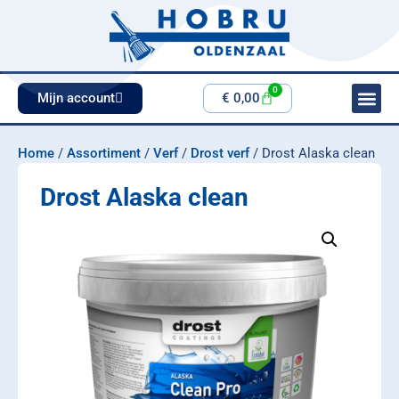
0
Mijn account
€
0,00
Home
/
Assortiment
/
Verf
/
Drost verf
/ Drost Alaska clean
Drost Alaska clean