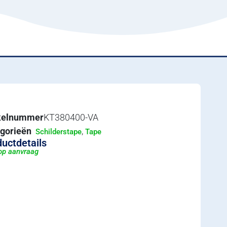
ikelnummer
KT380400-VA
gorieën
,
Schilderstape
Tape
uctdetails
 op aanvraag