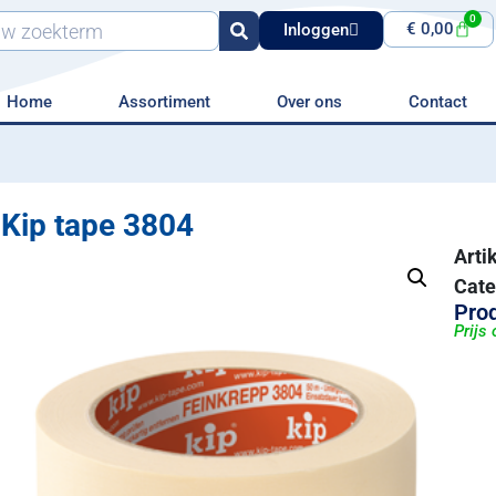
0
€
0,00
Inloggen
Home
Assortiment
Over ons
Contact
Kip tape 3804
Art
Cate
Prod
Prijs