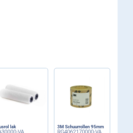
usrol lak
3M Schuurrollen 95mm
A30000-VA
RG4062170000-VA