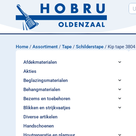
Home
/
Assortiment
/
Tape
/
Schilderstape
/ Kip tape 3804
Afdekmaterialen
Akties
Beglazingsmaterialen
Behangmaterialen
Bezems en toebehoren
Blikken en strijkvaatjes
Diverse artikelen
Handschoenen
Houtreparatie en plamuur