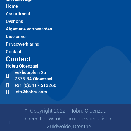
Home
Assortiment
Over ons
Algemene voorwaarden
Disclaimer
Privacyverklaring
Contact
Contact
Hobru Oldenzaal
Eekboerplein 2a
7575 BA Oldenzaal
+31 (0)541 - 513260
info@hobru.com
Copyright 2022 - Hobru Oldenzaal
Green IQ - WooCommerce specialist in
Zuidwolde, Drenthe