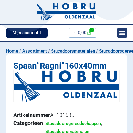
0
Mijn account
€
0,00
Home
/
Assortiment
/
Stucadoorsmaterialen
/
Stucadoorsgere
Spaan”Ragni”160x40mm
Artikelnummer
AF101535
Categorieën
,
Stucadoorsgereedschappen
Stucadoorsmaterialen