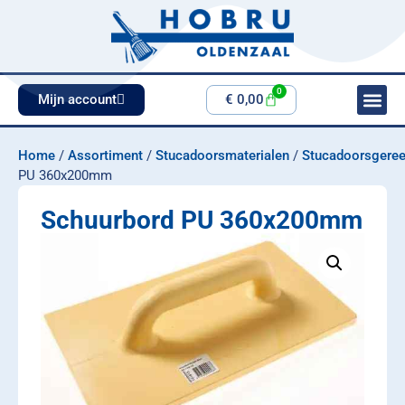
0
Mijn account
€
0,00
Home
/
Assortiment
/
Stucadoorsmaterialen
/
Stucadoorsgere
PU 360x200mm
Schuurbord PU 360x200mm