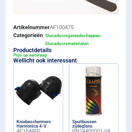
Artikelnummer
AF100475
Categorieën
,
Stucadoorsgereedschappen
Stucadoorsmaterialen
Productdetails
Prijs op aanvraag
Wellicht ook interessant
Kniebeschermers
Spuitbussen
Harmonica 4-V
zijdeglans
AF164900
PN24400001-VA