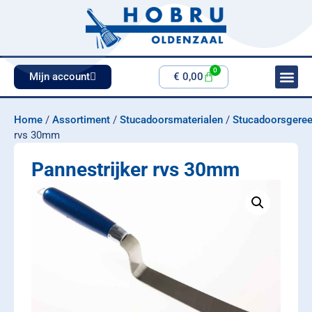
0
Mijn account
€
0,00
Home
/
Assortiment
/
Stucadoorsmaterialen
/
Stucadoorsgere
rvs 30mm
Pannestrijker rvs 30mm