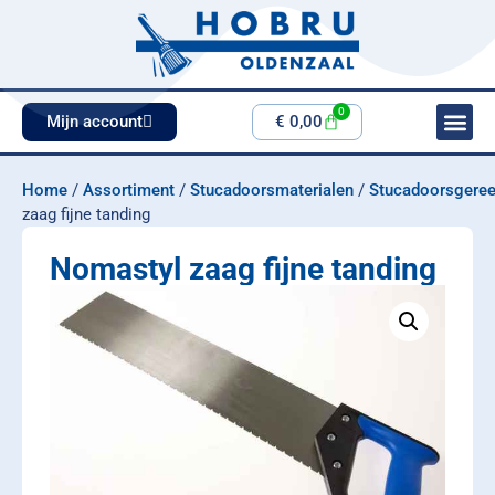
0
Mijn account
€
0,00
Home
/
Assortiment
/
Stucadoorsmaterialen
/
Stucadoorsgere
zaag fijne tanding
Nomastyl zaag fijne tanding