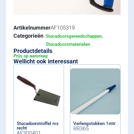
Artikelnummer
AF105319
Categorieën
,
Stucadoorsgereedschappen
Stucadoorsmaterialen
Productdetails
Prijs op aanvraag
Wellicht ook interessant
Stucadoorstroffel rvs
Verlengstokken 1mtr
recht
RR365
AF300401