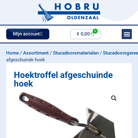
0
Mijn account
€
0,00
Home
/
Assortiment
/
Stucadoorsmaterialen
/
Stucadoorsgere
afgeschuinde hoek
Hoektroffel afgeschuinde
hoek