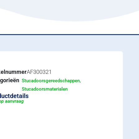
ikelnummer
AF300321
gorieën
,
Stucadoorsgereedschappen
Stucadoorsmaterialen
uctdetails
 op aanvraag