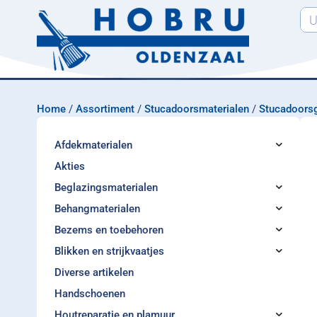
Home
/
Assortiment
/
Stucadoorsmaterialen
/
Stucadoors
Afdekmaterialen
Akties
Beglazingsmaterialen
Behangmaterialen
Bezems en toebehoren
Blikken en strijkvaatjes
Diverse artikelen
Handschoenen
Houtreparatie en plamuur