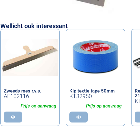
Wellicht ook interessant
Zweeds mes r.v.s.
Kip textieltape 50mm
Re
AF102116
KT32950
2
K
Prijs op aanvraag
Prijs op aanvraag