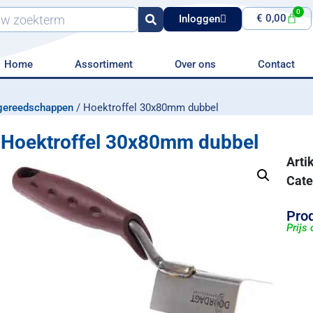
0
€
0,00
Inloggen
Home
Assortiment
Over ons
Contact
gereedschappen
/ Hoektroffel 30x80mm dubbel
Hoektroffel 30x80mm dubbel
Art
Cate
Prod
Prijs