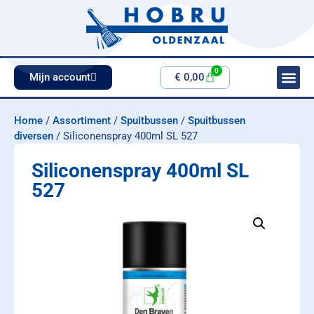
0
Mijn account
€
0,00
Home
/
Assortiment
/
Spuitbussen
/
Spuitbussen
diversen
/ Siliconenspray 400ml SL 527
Siliconenspray 400ml SL
527