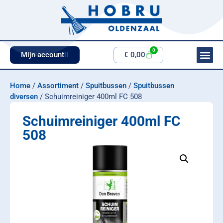
0
Mijn account
€
0,00
Home
/
Assortiment
/
Spuitbussen
/
Spuitbussen
diversen
/ Schuimreiniger 400ml FC 508
Schuimreiniger 400ml FC
508