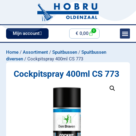
0
Mijn account
€
0,00
Home
/
Assortiment
/
Spuitbussen
/
Spuitbussen
diversen
/ Cockpitspray 400ml CS 773
Cockpitspray 400ml CS 773