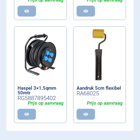
Haspel 3×1,5qmm
Aandruk 5cm flexibel
50mtr
RA68025
RG5887895402
Prijs op aanvraag
Prijs op aanvraag