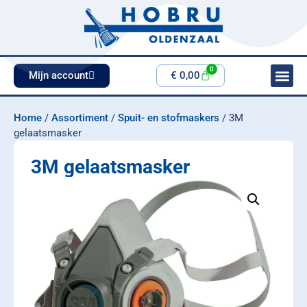
0
Mijn account
€
0,00
Home
/
Assortiment
/
Spuit- en stofmaskers
/ 3M
gelaatsmasker
3M gelaatsmasker