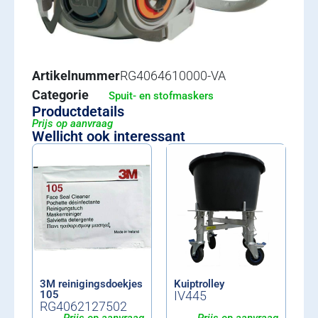
Artikelnummer
RG4064610000-VA
Categorie
Spuit- en stofmaskers
Productdetails
Prijs op aanvraag
Wellicht ook interessant
3M reinigingsdoekjes
Kuiptrolley
105
IV445
RG4062127502
Prijs op aanvraag
Prijs op aanvraag