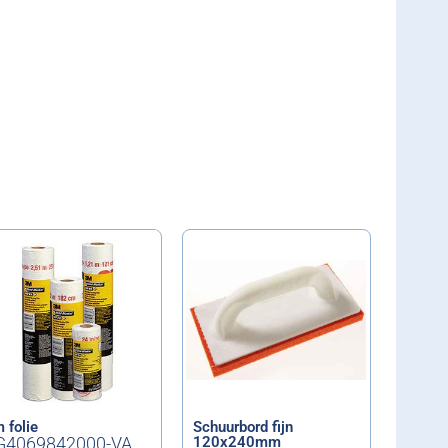
 folie
Schuurbord fijn
G4069842000-VA
120x240mm