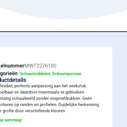
ikelnummer
MWT2276100
gorieën
,
Schuurmiddelen
Schuursponzen
uctdetails
flexibel, perfecte aanpassing aan het werkstuk.
oelbaar en daardoor meermaals te gebruiken.
kmatig schuurbeeld zonder vingerafdrukken. Geen
churen op randen en profielen. Duidelijke herkenning
e grofte door verschillende kleuren
 op aanvraag