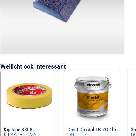
Wellicht ook interessant
Kip tape 3808
Drost Drostal TB ZG 1ltr.
3m
KT380800-VA
DR100711
R