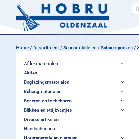
Home
/
Assortiment
/
Schuurmiddelen
/
Schuursponzen
/ 
Afdekmaterialen
Akties
Beglazingsmaterialen
Behangmaterialen
Bezems en toebehoren
Blikken en strijkvaatjes
Diverse artikelen
Handschoenen
Houtreparatie en plamuur