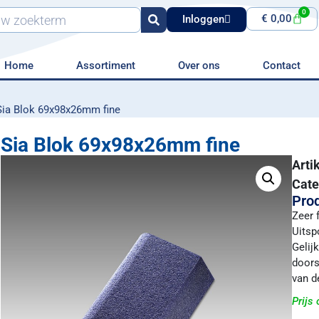
0
€
0,00
Inloggen
Home
Assortiment
Over ons
Contact
Sia Blok 69x98x26mm fine
Sia Blok 69x98x26mm fine
Art
Cate
Prod
Zeer 
Uitsp
Gelij
doors
van d
Prijs