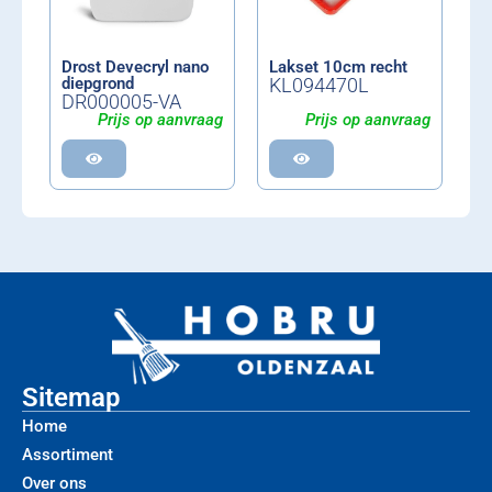
Drost Devecryl nano
Lakset 10cm recht
diepgrond
KL094470L
DR000005-VA
Prijs op aanvraag
Prijs op aanvraag
Sitemap
Home
Assortiment
Over ons