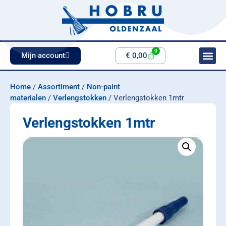
0
Mijn account
€
0,00
Home
/
Assortiment
/
Non-paint
materialen
/
Verlengstokken
/ Verlengstokken 1mtr
Verlengstokken 1mtr