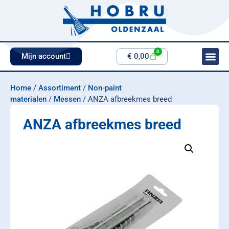
0
Mijn account
€
0,00
Home
/
Assortiment
/
Non-paint
materialen
/
Messen
/ ANZA afbreekmes breed
ANZA afbreekmes breed