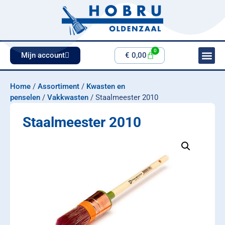
0
Mijn account
€
0,00
Home
/
Assortiment
/
Kwasten en
penselen
/
Vakkwasten
/ Staalmeester 2010
Staalmeester 2010