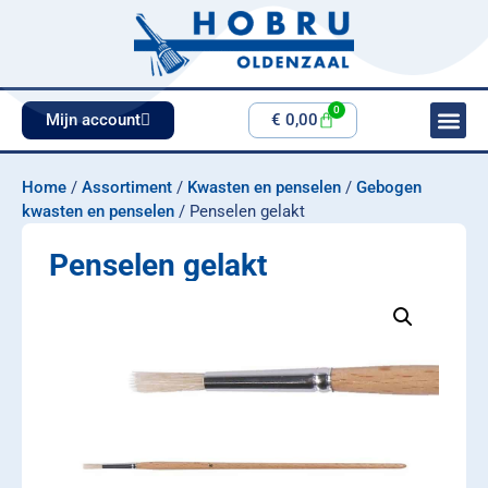
0
Mijn account
€
0,00
Home
/
Assortiment
/
Kwasten en penselen
/
Gebogen
kwasten en penselen
/ Penselen gelakt
Penselen gelakt