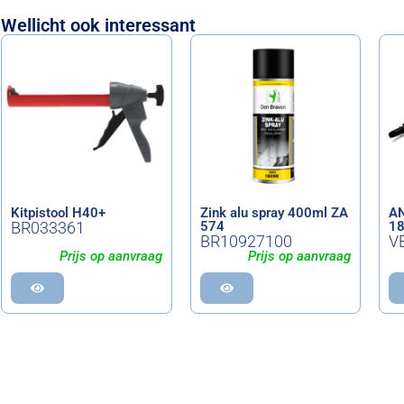
Wellicht ook interessant
Kitpistool H40+
Zink alu spray 400ml ZA
AN
BR033361
574
1
BR10927100
V
Prijs op aanvraag
Prijs op aanvraag