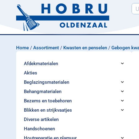
Home
/
Assortiment
/
Kwasten en penselen
/
Gebogen kwa
Afdekmaterialen
Akties
Beglazingsmaterialen
Behangmaterialen
Bezems en toebehoren
Blikken en strijkvaatjes
Diverse artikelen
Handschoenen
Houtreparatie en plamuur