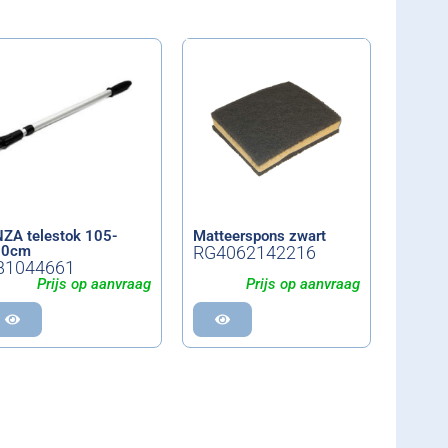
ZA telestok 105-
Matteerspons zwart
80cm
RG4062142216
B1044661
Prijs op aanvraag
Prijs op aanvraag