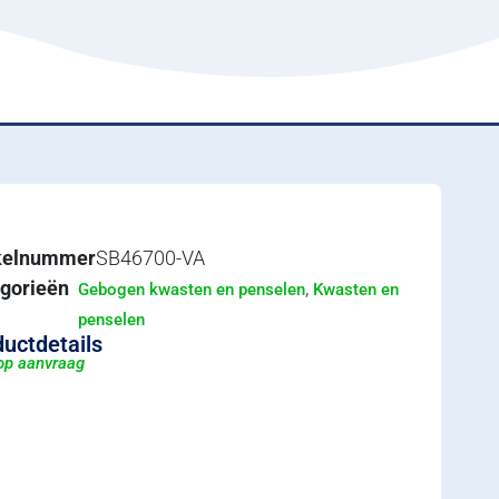
ikelnummer
SB46700-VA
gorieën
,
Gebogen kwasten en penselen
Kwasten en
penselen
uctdetails
 op aanvraag