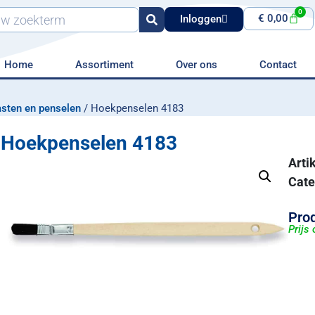
0
€
0,00
Inloggen
Home
Assortiment
Over ons
Contact
sten en penselen
/ Hoekpenselen 4183
Hoekpenselen 4183
Art
Cate
Prod
Prijs