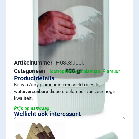
Artikelnummer
TH03530060
Categorieën
,
Houtreparatie en plamuur
Plamuur
Productdetails
Bolivia Acrylplamuur is een sneldrogende,
waterverdunbare dispersieplamuur van zeer hoge
kwaliteit.
Prijs op aanvraag
Wellicht ook interessant