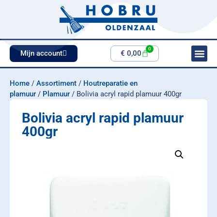
0
Mijn account
€
0,00
Home
/
Assortiment
/
Houtreparatie en
plamuur
/
Plamuur
/ Bolivia acryl rapid plamuur 400gr
Bolivia acryl rapid plamuur
400gr