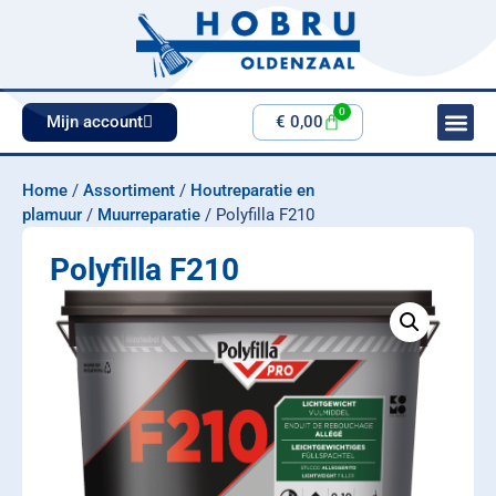
0
Mijn account
€
0,00
Home
/
Assortiment
/
Houtreparatie en
plamuur
/
Muurreparatie
/ Polyfilla F210
Polyfilla F210