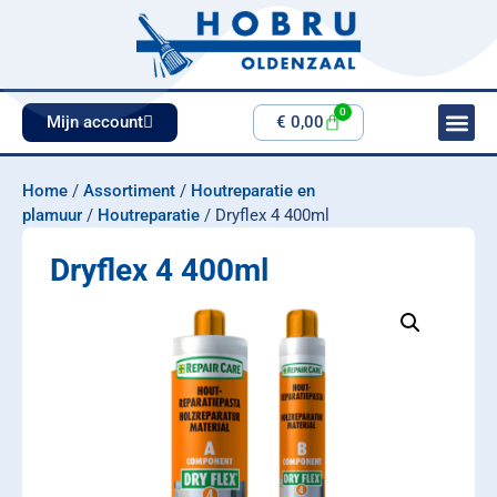
0
Mijn account
€
0,00
Home
/
Assortiment
/
Houtreparatie en
plamuur
/
Houtreparatie
/ Dryflex 4 400ml
Dryflex 4 400ml