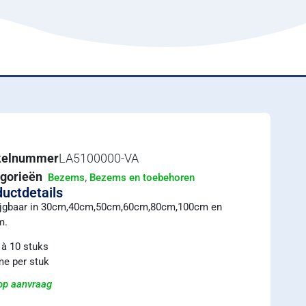
ikelnummer
LA5100000-VA
gorieën
,
Bezems
Bezems en toebehoren
uctdetails
ijgbaar in 30cm,40cm,50cm,60cm,80cm,100cm en
m.
à 10 stuks
e per stuk
 op aanvraag