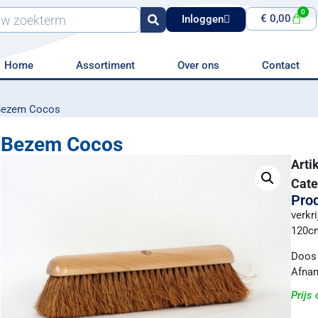
0
€
0,00
Inloggen
Home
Assortiment
Over ons
Contact
Bezem Cocos
Bezem Cocos
Art
Cate
Prod
verkr
120c
Doos 
Afnam
Prijs