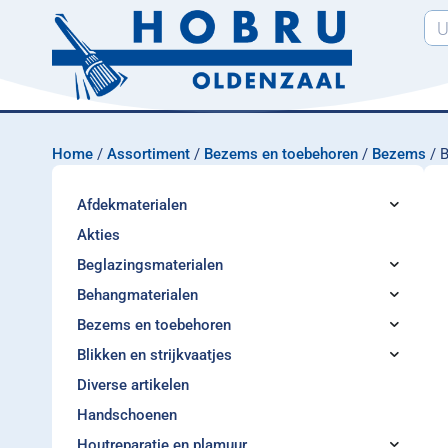
Home
/
Assortiment
/
Bezems en toebehoren
/
Bezems
/ 
Afdekmaterialen
Akties
Beglazingsmaterialen
Behangmaterialen
Bezems en toebehoren
Blikken en strijkvaatjes
Diverse artikelen
Handschoenen
Houtreparatie en plamuur