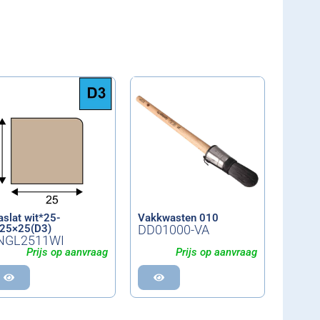
aslat wit*25-
Vakkwasten 010
25×25(D3)
DD01000-VA
NGL2511WI
Prijs op aanvraag
Prijs op aanvraag