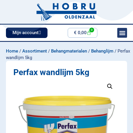
0
Mijn account
€
0,00
Home
/
Assortiment
/
Behangmaterialen
/
Behanglijm
/ Perfax
wandlijm 5kg
Perfax wandlijm 5kg