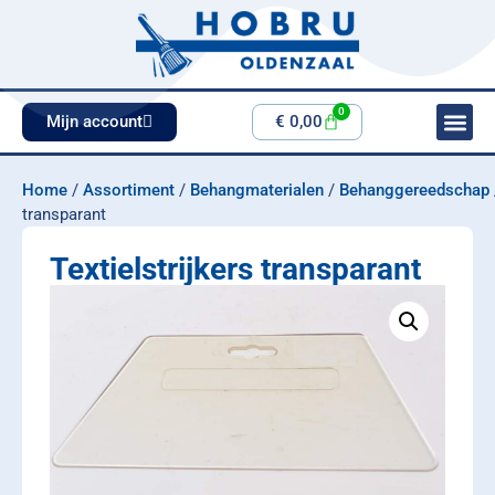
0
Mijn account
€
0,00
Home
/
Assortiment
/
Behangmaterialen
/
Behanggereedschap
transparant
Textielstrijkers transparant