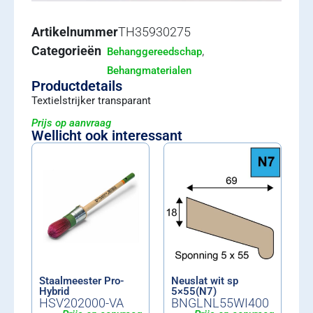
Artikelnummer
TH35930275
Categorieën
,
Behanggereedschap
Behangmaterialen
Productdetails
Textielstrijker transparant
Prijs op aanvraag
Wellicht ook interessant
Staalmeester Pro-
Neuslat wit sp
Hybrid
5×55(N7)
HSV202000-VA
BNGLNL55WI400