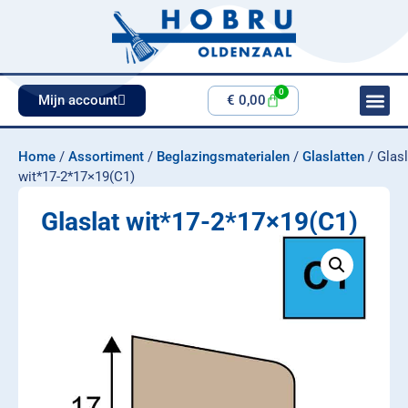
0
Mijn account
€
0,00
Home
/
Assortiment
/
Beglazingsmaterialen
/
Glaslatten
/ Glasl
wit*17-2*17×19(C1)
Glaslat wit*17-2*17×19(C1)