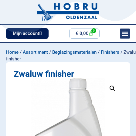
0
Mijn account
€
0,00
Home
/
Assortiment
/
Beglazingsmaterialen
/
Finishers
/ Zwal
finisher
Zwaluw finisher