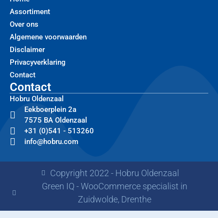
Assortiment
Over ons
Algemene voorwaarden
Disclaimer
Privacyverklaring
Contact
Contact
Hobru Oldenzaal
Eekboerplein 2a
7575 BA Oldenzaal
+31 (0)541 - 513260
info@hobru.com
Copyright 2022 - Hobru Oldenzaal
Green IQ - WooCommerce specialist in
Zuidwolde, Drenthe